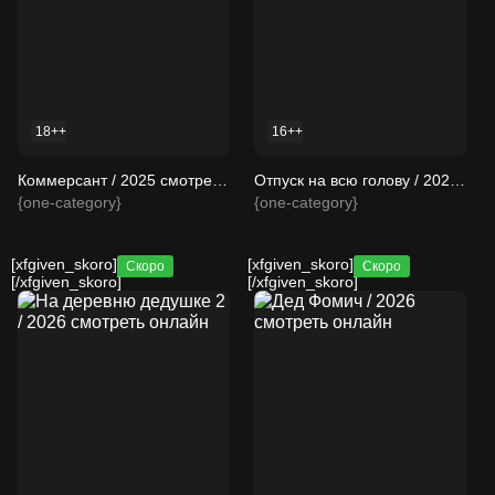
18++
16++
Коммерсант / 2025 смотреть онлайн
Отпуск на всю голову / 2026 смотреть онлайн
{one-category}
{one-category}
[xfgiven_skoro]
[xfgiven_skoro]
Скоро
Скоро
[/xfgiven_skoro]
[/xfgiven_skoro]