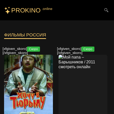
PROKINO
.online
Искать
ФИЛЬМЫ РОССИЯ
[xfgiven_skoro]
[xfgiven_skoro]
Скоро
Скоро
[/xfgiven_skoro]
[/xfgiven_skoro]