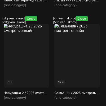
Небесный верблюд / 2015 смотреть онлайн
Лысый нянь / 2025 смотреть онлайн
{one-category}
{one-category}
[xfgiven_skoro]
[xfgiven_skoro]
Скоро
Скоро
[/xfgiven_skoro]
[/xfgiven_skoro]
6++
12++
Чебурашка 2 / 2026 смотреть онлайн
Семьянин / 2025 смотреть онлайн
{one-category}
{one-category}