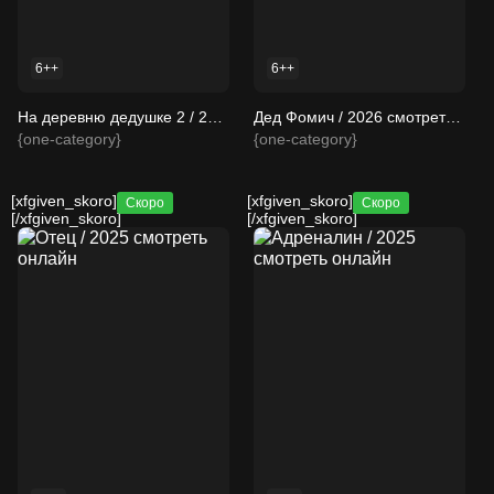
6++
6++
На деревню дедушке 2 / 2026 смотреть онлайн
Дед Фомич / 2026 смотреть онлайн
{one-category}
{one-category}
[xfgiven_skoro]
[xfgiven_skoro]
Скоро
Скоро
[/xfgiven_skoro]
[/xfgiven_skoro]