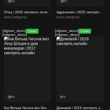
16++
18++
Отец / 2025 смотреть онлайн
Адреналин / 2025 смотреть онлайн
{one-category}
{one-category}
[xfgiven_skoro]
[xfgiven_skoro]
Скоро
Скоро
[/xfgiven_skoro]
[/xfgiven_skoro]
16++
6++
Как Витька Чеснок вез Леху Штыря в дом инвалидов / 2017 смотреть онлайн
Домовой / 2019 смотреть онлайн