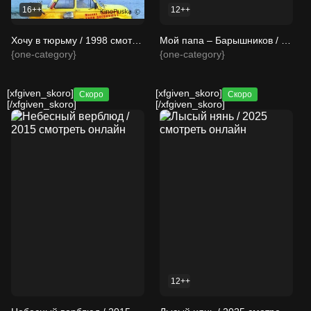
16++
12++
Хочу в тюрьму / 1998 смотреть онлайн
Мой папа – Барышников / 2011 смотреть онлайн
{one-category}
{one-category}
[xfgiven_skoro]
[xfgiven_skoro]
Скоро
Скоро
[/xfgiven_skoro]
[/xfgiven_skoro]
12++