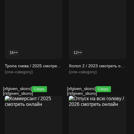
16++
12++
Тропа гнева / 2025 смотреть онлайн
Холоп 2 / 2023 смотреть онлайн
{one-category}
{one-category}
[xfgiven_skoro]
[xfgiven_skoro]
Скоро
Скоро
[/xfgiven_skoro]
[/xfgiven_skoro]