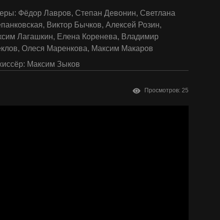
еры:
Фёдор Лавров
,
Степан Девонин
,
Светлана
епанковская
,
Виктор Бычков
,
Алексей Розин
,
ксим Лагашкин
,
Елена Коренева
,
Владимир
еклов
,
Олеся Маренкова
,
Максим Макаров
иссёр:
Максим Зыков
Просмотров: 25