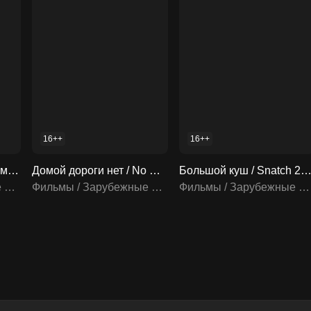
16++
16++
Афера под прикрытием / The Infiltrator 2016 смотреть онлайн
Домой дороги нет / No Way Home 1996 смотреть онлайн
Большой куш / Snatch 2000 смотреть онл
Фильмы / Зарубежные фильмы
Фильмы / Зарубежные фильмы
Фильмы / Зарубежные фильмы