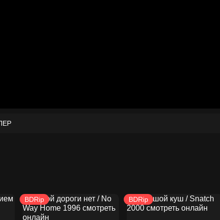
ЛЕР
BDRip
BDRip