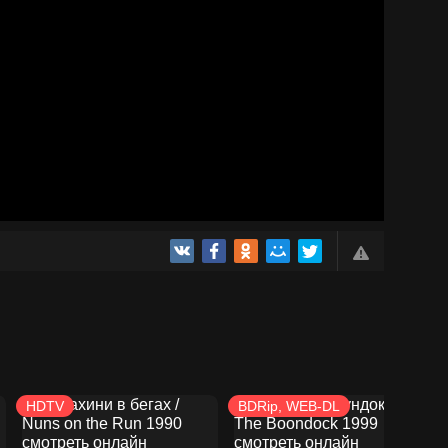
HDTV
BDRip, WEB-DL