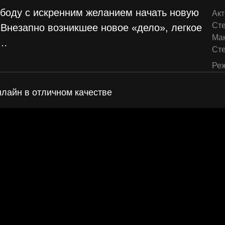
ободу с искренним желанием начать новую
Акт
Ст
 Внезапно возникшее новое «дело», легкое
Ма
…
Ст
Реж
нлайн в отличном качестве