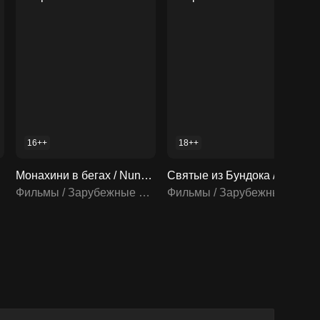
16++
18++
айн
Монахини в бегах / Nuns on the Run 1990 смотреть онлайн
Святые из Бундока / The Boondock 1999 смотреть онлайн
Фильмы / Зарубежные фильмы
Фильмы / Зарубежные фильмы