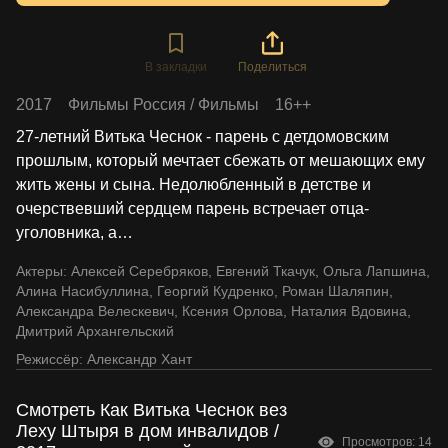
В закладки
Поделиться
2017
Фильмы Россия
/
Фильмы
16++
27-летний Витька Чеснок - парень с детдомовским
прошлым, который мечтает сбежать от мешающих ему
жить жены и сына. Недолюбленный в детстве и
очерствевший сердцем парень встречает отца-
уголовника, а
…
Актеры:
Алексей Серебряков
,
Евгений Ткачук
,
Ольга Лапшина
,
Алина Насибуллина
,
Георгий Кудренко
,
Роман Шаляпин
,
Александра Велескевич
,
Ксения Орлова
,
Наталия Вдовина
,
Дмитрий Архангельский
Режиссёр:
Александр Хант
Смотреть Как Витька Чеснок вез
Леху Штыря в дом инвалидов /
Просмотров: 14