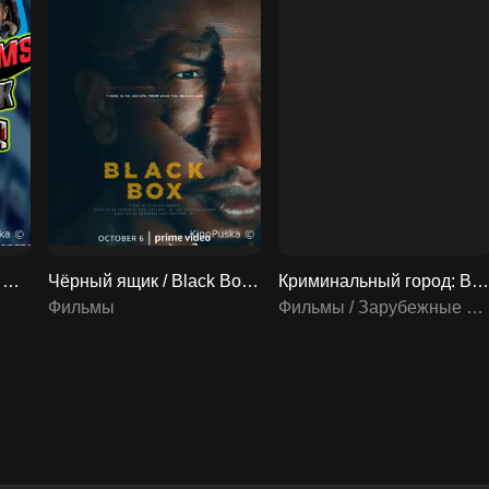
Зидан Адамс: Чёрный Блоггер / Zidane Adams: The Black Blogger! 2021 смотреть онлайн
Чёрный ящик / Black Box 2020 смотреть онлайн
Криминальный город: Возмездие
Фильмы
Фильмы / Зарубежные фильмы