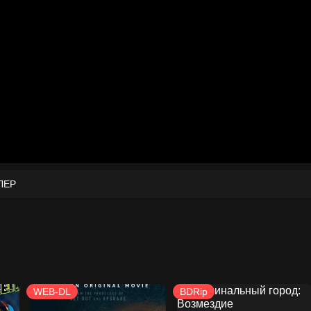
ЛЕР
WEB-DL
BDRip