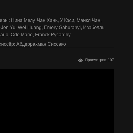
еры:
Нина Мелу
,
Чан Хань
,
У Кэси
,
Майкл Чан
,
-Jen Yu
,
Wei Huang
,
Emery Gahuranyi
,
Изабелль
бано
,
Odo Marie
,
Franck Pycardhy
иссёр:
Абдеррахман Сиссако
Просмотров: 107