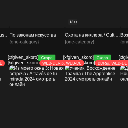
18++
Дом в Рокингеме / House on Rockingham 2024 смотреть онлайн
По законам искусства
Охота на киллера / Cult Killer 2024 смотреть онлайн
{one-category}
{one-category}
{on
[xfgiven_skoro]
[xfgiven_skoro]
[xfg
Скоро
Скоро
[/xfgiven_skoro]
[/xfgiven_skoro]
[/xf
L
WEB-DLRip, WEB-DL
BDRip, WEB-DL