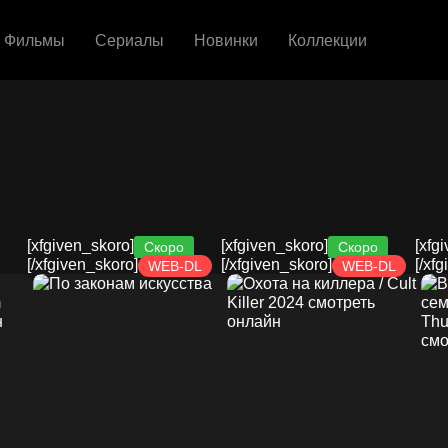
Фильмы
Сериалы
Новинки
Коллекции
[xfgiven_skoro]
[xfgiven_skoro]
[xfg
Скоро
Скоро
[/xfgiven_skoro]
[/xfgiven_skoro]
[/xf
WEB-DL
WEB-DL