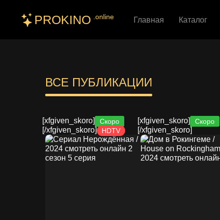
PROKINO
.online
Главная
Каталог
ВСЕ ПУБЛИКАЦИИ
[xfgiven_skoro]
[xfgiven_skoro]
Скоро
Скоро
[/xfgiven_skoro]
[/xfgiven_skoro]
HDTV