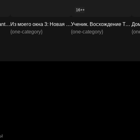
16++
Творец слёз / Fabbricante di lacrime 2024 смотреть онлайн
Из моего окна 3: Новая встреча / A través de tu mirada 2024 смотреть онлайн
Ученик. Восхождение Трампа / The Apprentice 2024 смотреть онлайн
{one-category}
{one-category}
{on
ы