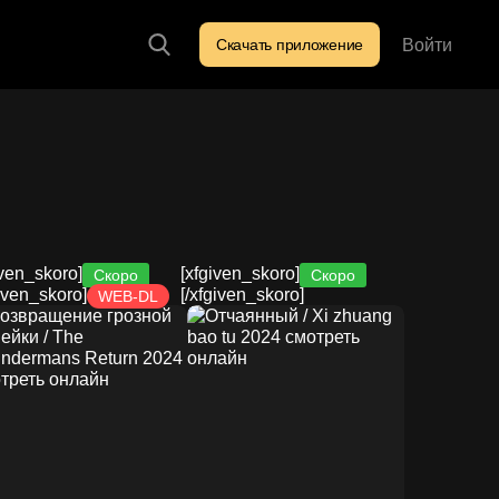
Войти
Скачать приложение
Искать
iven_skoro]
[xfgiven_skoro]
Скоро
Скоро
given_skoro]
[/xfgiven_skoro]
WEB-DL