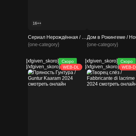
16++
Сериал Нерождённая / 2024 смотреть онлайн 2 сезон 5 серия
{one-category}
{one-category}
[xfgiven_skoro]
[xfgiven_skoro]
Скоро
Скоро
[/xfgiven_skoro]
[/xfgiven_skoro]
WEB-DL
WEB-D