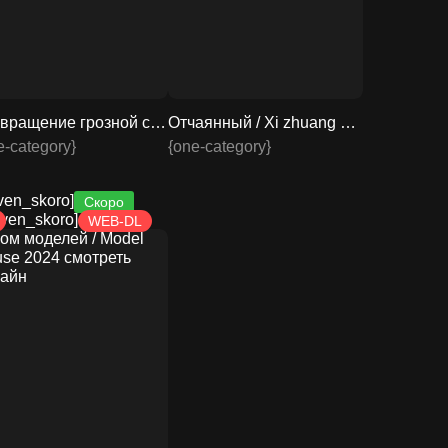
Возвращение грозной семейки / The Thundermans Return 2024 смотреть онлайн
Отчаянный / Xi zhuang bao tu 2024 смотреть онлайн
e-category}
{one-category}
iven_skoro]
Скоро
given_skoro]
WEB-DL