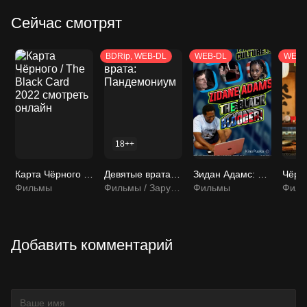
Сейчас смотрят
BDRip, WEB-DL
WEB-DL
WEB-
18++
Карта Чёрного / The Black Card 2022 смотреть онлайн
Девятые врата: Пандемониум
Зидан Адамс: Чёрный Блоггер / Zidane Adams: The Black Blogger! 2021 смотреть онлайн
Фильмы
Фильмы / Зарубежные фильмы
Фильмы
Филь
Добавить комментарий