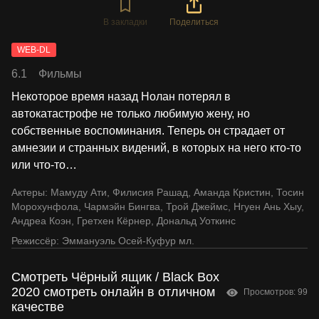
В закладки
Поделиться
WEB-DL
6.1
Фильмы
Некоторое время назад Нолан потерял в
автокатастрофе не только любимую жену, но
собственные воспоминания. Теперь он страдает от
амнезии и странных видений, в которых на него кто-то
или что-то
…
Актеры:
Мамуду Ати
,
Филисия Рашад
,
Аманда Кристин
,
Тосин
Морохунфола
,
Чармэйн Бингва
,
Трой Джеймс
,
Нгуен Ань Хыу
,
Андреа Коэн
,
Гретхен Кёрнер
,
Дональд Уоткинс
Режиссёр:
Эммануэль Осей-Куфур мл.
Смотреть Чёрный ящик / Black Box
2020 смотреть онлайн в отличном
Просмотров: 99
качестве