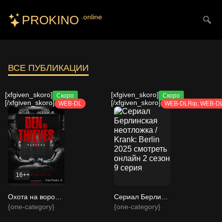
PROKINO
.online
Искать
ВСЕ ПУБЛИКАЦИИ
[xfgiven_skoro]
[xfgiven_skoro]
Скоро
Скоро
[/xfgiven_skoro]
[/xfgiven_skoro]
WEB-DL
WEB-DLRip, WEB-D
16++
Охота на воров 2: Пантера / Den of Thieves 2: Pantera 2025 смотреть онлайн
Сериал Берлинская неотложка / Krank: Berlin 2025 смотреть онлайн 2 сезон 9 серия
{one-category}
{one-category}