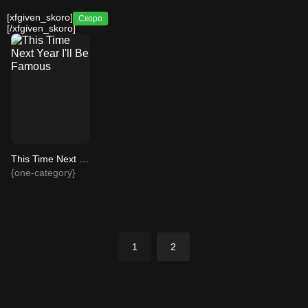
[xfgiven_skoro]
Скоро
[/xfgiven_skoro]
This Time Next Year I'll Be Famous
{one-category}
1
2