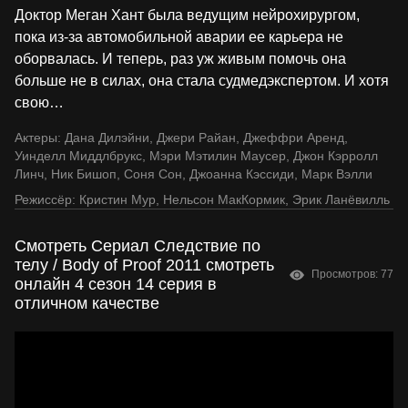
Доктор Меган Хант была ведущим нейрохирургом,
пока из-за автомобильной аварии ее карьера не
оборвалась. И теперь, раз уж живым помочь она
больше не в силах, она стала судмедэкспертом. И хотя
свою
…
Актеры:
Дана Дилэйни
,
Джери Райан
,
Джеффри Аренд
,
Уинделл Миддлбрукс
,
Мэри Мэтилин Маусер
,
Джон Кэрролл
Линч
,
Ник Бишоп
,
Соня Сон
,
Джоанна Кэссиди
,
Марк Вэлли
Режиссёр:
Кристин Мур
,
Нельсон МакКормик
,
Эрик Ланёвилль
Смотреть Сериал Следствие по
телу / Body of Proof 2011 смотреть
Просмотров: 77
онлайн 4 сезон 14 серия в
отличном качестве