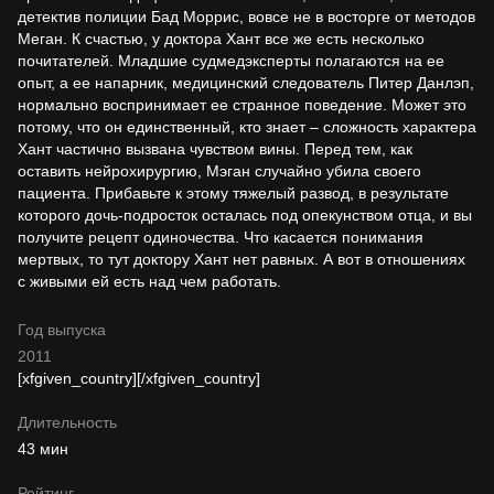
детектив полиции Бад Моррис, вовсе не в восторге от методов
Меган. К счастью, у доктора Хант все же есть несколько
почитателей. Младшие судмедэксперты полагаются на ее
опыт, а ее напарник, медицинский следователь Питер Данлэп,
нормально воспринимает ее странное поведение. Может это
потому, что он единственный, кто знает – сложность характера
Хант частично вызвана чувством вины. Перед тем, как
оставить нейрохирургию, Мэган случайно убила своего
пациента. Прибавьте к этому тяжелый развод, в результате
которого дочь-подросток осталась под опекунством отца, и вы
получите рецепт одиночества. Что касается понимания
мертвых, то тут доктору Хант нет равных. А вот в отношениях
с живыми ей есть над чем работать.
Год выпуска
2011
[xfgiven_country]
[/xfgiven_country]
Длительность
43 мин
Рейтинг