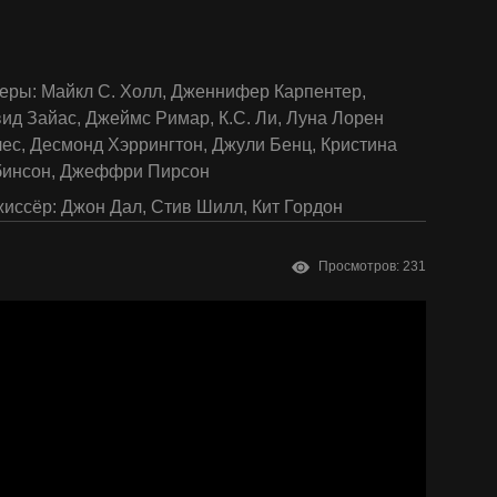
еры:
Майкл С. Холл
,
Дженнифер Карпентер
,
ид Зайас
,
Джеймс Римар
,
К.С. Ли
,
Луна Лорен
лес
,
Десмонд Хэррингтон
,
Джули Бенц
,
Кристина
бинсон
,
Джеффри Пирсон
иссёр:
Джон Дал
,
Стив Шилл
,
Кит Гордон
Просмотров: 231