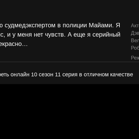
аю судмедэкспертом в полиции Майами. Я
Акт
Дэв
, и у меня нет чувств. А еще я серийный
Ве
екрасно
…
Ро
Реж
реть онлайн 10 сезон 11 серия в отличном качестве