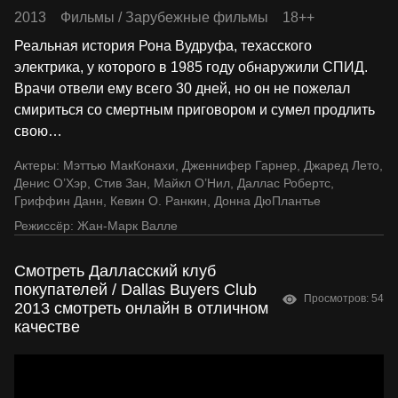
2013
Фильмы
/
Зарубежные фильмы
18++
Реальная история Рона Вудруфа, техасского
электрика, у которого в 1985 году обнаружили СПИД.
Врачи отвели ему всего 30 дней, но он не пожелал
смириться со смертным приговором и сумел продлить
свою
…
Актеры:
Мэттью МакКонахи
,
Дженнифер Гарнер
,
Джаред Лето
,
Денис О’Хэр
,
Стив Зан
,
Майкл О’Нил
,
Даллас Робертс
,
Гриффин Данн
,
Кевин О. Ранкин
,
Донна ДюПлантье
Режиссёр:
Жан-Марк Валле
Смотреть Далласский клуб
покупателей / Dallas Buyers Club
Просмотров: 54
2013 смотреть онлайн в отличном
качестве