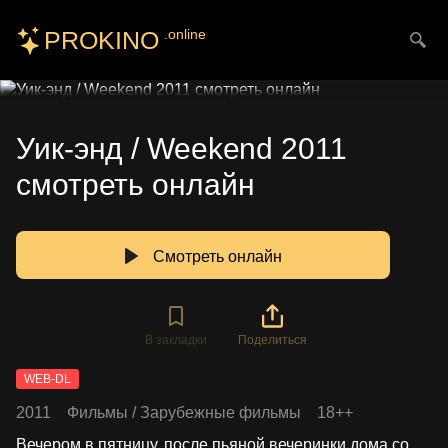
PROKINO
.online
Искать
Уик-энд / Weekend 2011
смотреть онлайн
Смотреть онлайн
В закладки
Поделиться
WEB-DL
2011
Фильмы
/
Зарубежные фильмы
18++
Вечером в пятницу, после пьяной вечеринки дома со