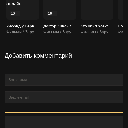
16++
18++
Уик-энд у Берни / Weekend at Bernie's 1989 смотреть онлайн
Доктор Кинси / Kinsey 2004 смотреть онлайн
Кто убил электрокар?
Фильмы / Зарубежные фильмы
Фильмы / Зарубежные фильмы
Фильмы / Зарубежные фильмы
Добавить комментарий