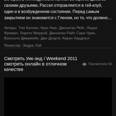
своими друзьями, Рассел отправляется в гей-клуб,
один и в возбужденном состоянии. Перед самым
закрытием он знакомится с Гленом, но то, что должно
…
Актеры:
Том Каллен
,
Крис Нью
,
Джонатан Рейс
,
Лаура
Фриман
,
Лорето Мюррэй
,
Джонатан Райт
,
Сара Чурм
,
Воксхолл Джермейн
,
Джо Доэрти
,
Киран Хардкэсл
Режиссёр:
Эндрю Хэй
Смотреть Уик-энд / Weekend 2011
смотреть онлайн в отличном
Просмотров: 83
качестве