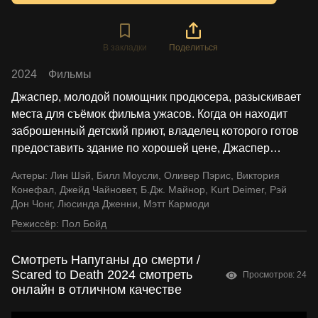
В закладки
Поделиться
2024
Фильмы
Джаспер, молодой помощник продюсера, разыскивает
места для съёмок фильма ужасов. Когда он находит
заброшенный детский приют, владелец которого готов
предоставить здание по хорошей цене, Джаспер
…
Актеры:
Лин Шэй
,
Билл Моусли
,
Оливер Пэрис
,
Виктория
Конефал
,
Джейд Чайновет
,
Б.Дж. Майнор
,
Kurt Deimer
,
Рэй
Дон Чонг
,
Люсинда Дженни
,
Мэтт Кармоди
Режиссёр:
Пол Бойд
Смотреть Напуганы до смерти /
Scared to Death 2024 смотреть
Просмотров: 24
онлайн в отличном качестве