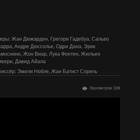
еры:
Жан Дюжарден
,
Грегори Гадебуа
,
Сальво
карра
,
Андре Дюссолье
,
Одри Дана
,
Эрик
ьмоснино
,
Жон Виар
,
Лука Фонтен
,
Жюльен
ивери
,
Давид Айала
иссёр:
Эмили Нобле
,
Жан Батист Сорель
Просмотров: 109