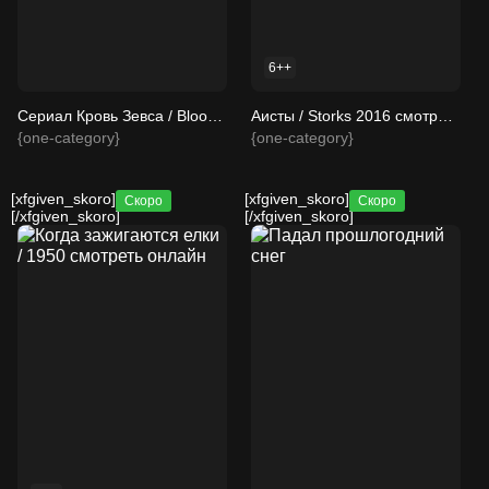
6++
Сериал Кровь Зевса / Blood of Zeus 2020 смотреть онлайн 4 сезон 9 серия
Аисты / Storks 2016 смотреть онлайн
{one-category}
{one-category}
[xfgiven_skoro]
[xfgiven_skoro]
Скоро
Скоро
[/xfgiven_skoro]
[/xfgiven_skoro]