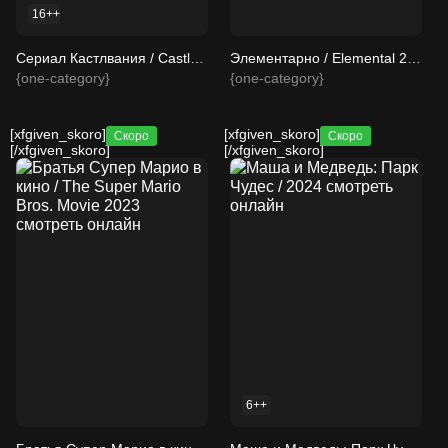
16++
Сериал Кастлвания / Castlevania 2017 смотреть онлайн 5 сезон 11 серия
Элементарно / Elemental 2023 смотреть онлайн
{one-category}
{one-category}
[xfgiven_skoro]
[xfgiven_skoro]
Скоро
Скоро
[/xfgiven_skoro]
[/xfgiven_skoro]
6++