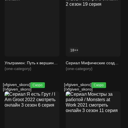
18++
Ультрамен: Путь к вершине / Ultraman: Rising 2024 смотреть онлайн
Сериал Мифические создания и как их готовят / Jin tian de wan can jiu shi ni 2024 смотреть онлайн 2 сезон 19 серия
{one-category}
{one-category}
[xfgiven_skoro]
[xfgiven_skoro]
Скоро
Скоро
[/xfgiven_skoro]
[/xfgiven_skoro]