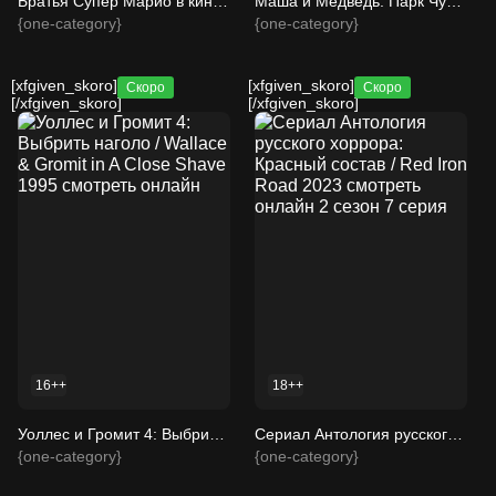
Братья Супер Марио в кино / The Super Mario Bros. Movie 2023 смотреть онлайн
Маша и Медведь: Парк Чудес / 2024 смотреть онлайн
{one-category}
{one-category}
[xfgiven_skoro]
[xfgiven_skoro]
Скоро
Скоро
[/xfgiven_skoro]
[/xfgiven_skoro]
16++
18++
Уоллес и Громит 4: Выбрить наголо / Wallace & Gromit in A Close Shave 1995 смотреть онлайн
Сериал Антология русского хоррора: Красный состав / Red Iron Road 2023 смотреть онлайн 2 сезон 7 серия
{one-category}
{one-category}