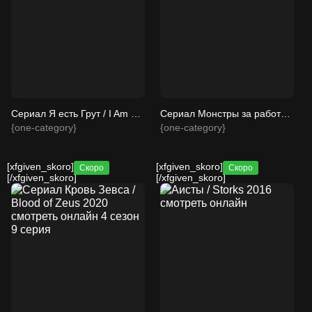
Сериал Я есть Грут / I Am Groot 2022 смотреть онлайн 3 сезон 6 серия
Сериал Монстры за работой / Monsters at Work 2021 смотреть онлайн 3 сезон 11 серия
{one-category}
{one-category}
[xfgiven_skoro]
[xfgiven_skoro]
Скоро
Скоро
[/xfgiven_skoro]
[/xfgiven_skoro]