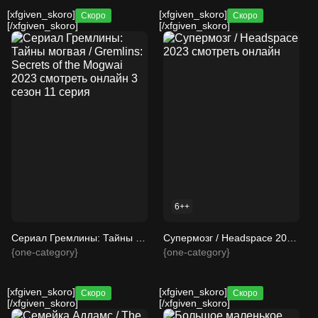
[xfgiven_skoro]
[xfgiven_skoro]
Скоро
Скоро
[/xfgiven_skoro]
[/xfgiven_skoro]
6++
Сериал Гремлины: Тайны могвая / Gremlins: Secrets of the Mogwai 2023 смотреть онлайн 3 сезон 11 серия
Супермозг / Headspace 2023 смотреть онлайн
{one-category}
{one-category}
[xfgiven_skoro]
[xfgiven_skoro]
Скоро
Скоро
[/xfgiven_skoro]
[/xfgiven_skoro]