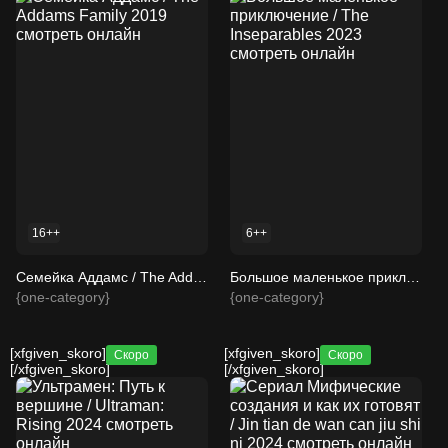
16++
6++
Семейка Аддамс / The Addams Family 2019 смотреть онлайн
Большое маленькое приключение / The Inseparables 2023 смотреть онлайн
{one-category}
{one-category}
[xfgiven_skoro]
[xfgiven_skoro]
Скоро
Скоро
[/xfgiven_skoro]
[/xfgiven_skoro]