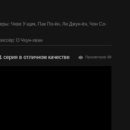
еры:
Чхве У-щик
,
Пак По-ён
,
Ли Джун-ён
,
Чон Со-
иссёр:
О Чхун-хван
1 серия в отличном качестве
Просмотров: 88