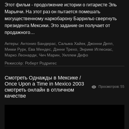
Этот фильм - продолжение истории о гитаристе Эль
Марьячи. На этот раз он пытается помешать
могущественному наркобарону Баррильо свергнуть
президента Мексики. Это задание он получает от
продажного
…
Актеры:
Антонио Бандерас
,
Сальма Хайек
,
Джонни Депп
,
Микки Рурк
,
Ева Мендес
,
Дэнни Трехо
,
Энрике Иглесиас
,
Марко Леонарди
,
Чич Марин
,
Уиллем Дефо
Режиссёр:
Роберт Родригес
Смотреть Однажды в Мексике /
Once Upon a Time in Mexico 2003
Просмотров: 55
смотреть онлайн в отличном
качестве