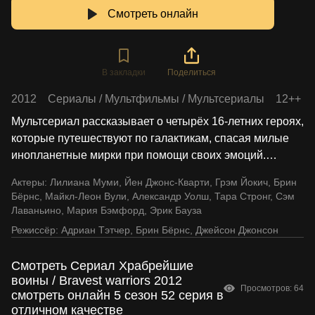
Смотреть онлайн
В закладки
Поделиться
2012
Сериалы
/
Мультфильмы
/
Мультсериалы
12++
Мультсериал рассказывает о четырёх 16-летних героях,
которые путешествуют по галактикам, спасая милые
инопланетные мирки при помощи своих эмоций.
…
Актеры:
Лилиана Муми
,
Йен Джонс-Кварти
,
Грэм Йокич
,
Брин
Бёрнс
,
Майкл-Леон Вули
,
Александр Уолш
,
Тара Стронг
,
Сэм
Лаваньино
,
Мария Бэмфорд
,
Эрик Бауза
Режиссёр:
Адриан Тэтчер
,
Брин Бёрнс
,
Джейсон Джонсон
Смотреть Сериал Храбрейшие
воины / Bravest warriors 2012
Просмотров: 64
смотреть онлайн 5 сезон 52 серия в
отличном качестве