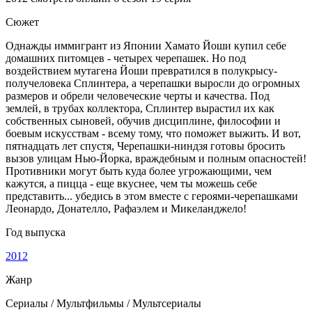
Сюжет
Однажды иммигрант из Японии Хамато Йоши купил себе
домашних питомцев - четырех черепашек. Но под
воздействием мутагена Йоши превратился в полукрысу-
получеловека Сплинтера, а черепашки выросли до огромных
размеров и обрели человеческие черты и качества. Под
землей, в трубах коллектора, Сплинтер вырастил их как
собственных сыновей, обучив дисциплине, философии и
боевым искусствам - всему тому, что поможет выжить. И вот,
пятнадцать лет спустя, Черепашки-ниндзя готовы бросить
вызов улицам Нью-Йорка, враждебным и полным опасностей!
Противники могут быть куда более угрожающими, чем
кажутся, а пицца - еще вкуснее, чем ты можешь себе
представить... убедись в этом вместе с героями-черепашками
Леонардо, Донателло, Рафаэлем и Микеланджело!
Год выпуска
2012
Жанр
Сериалы / Мультфильмы / Мультсериалы