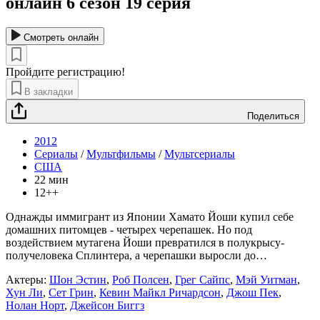
онлайн 6 сезон 19 серия
Смотреть онлайн
Пройдите регистрацию!
В закладки
Поделиться
2012
Сериалы
/
Мультфильмы
/
Мультсериалы
США
22 мин
12++
Однажды иммигрант из Японии Хамато Йоши купил себе
домашних питомцев - четырех черепашек. Но под
воздействием мутагена Йоши превратился в полукрысу-
получеловека Сплинтера, а черепашки выросли до
…
Актеры:
Шон Эстин
,
Роб Полсен
,
Грег Сайпс
,
Мэй Уитман
,
Хун Ли
,
Сет Грин
,
Кевин Майкл Ричардсон
,
Джош Пек
,
Нолан Норт
,
Джейсон Биггз