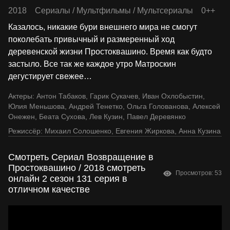
2018
Сериалы
/
Мультфильмы
/
Мультсериалы
0++
Казалось, никакие бури внешнего мира не смогут
поколебать привычный и размеренный ход
деревенской жизни Простоквашино. Время как будто
застыло. Все так же каждое утро Матроскин
дегустирует свежее
…
Актеры:
Антон Табаков
,
Гарик Сукачев
,
Иван Охлобыстин
,
Юлия Меньшова
,
Андрей Тенетко
,
Ольга Голованова
,
Алексей
Онежен
,
Беата Сухова
,
Лев Кузин
,
Павел Деревянко
Режиссёр:
Михаил Солошенко
,
Евгения Жиркова
,
Анна Кузина
Смотреть Сериал Возвращение в
Простоквашино / 2018 смотреть
Просмотров: 53
онлайн 2 сезон 131 серия в
отличном качестве