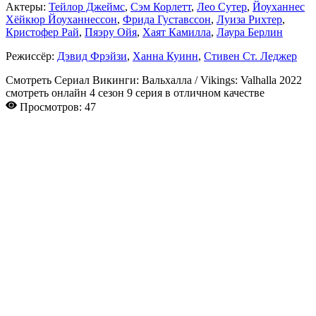
Актеры:
Тейлор Джеймс
,
Сэм Корлетт
,
Лео Сутер
,
Йоуханнес
Хёйкюр Йоуханнессон
,
Фрида Густавссон
,
Луиза Рихтер
,
Кристофер Рай
,
Пяэру Ойя
,
Хаят Камилла
,
Лаура Берлин
Режиссёр:
Дэвид Фрэйзи
,
Ханна Куинн
,
Стивен Ст. Леджер
Смотреть Сериал Викинги: Вальхалла / Vikings: Valhalla 2022
смотреть онлайн 4 сезон 9 серия в отличном качестве
Просмотров: 47