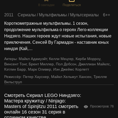
В закладки
Поделиться
2011
Сериалы
/
Мультфильмы
/
Мультсериалы
6++
Короткометражные мультфильмы. 1 сезон,
продолжение мультфильма о героях Лего-коллекции
Нидзяго. Наших героев ждут новые испытания, новые
приключения. Сенсей Ву Гармадон - наставник юных
ниндзя (Кай,
…
Актеры:
Майкл Адамуэйт
,
Келли Мецгер
,
Кирби Морроу
,
Винсент Тонг
,
Брент Миллер
,
Пол Добсон
,
Джиллиан Майклс
,
Кэтлин Барр
,
Марк Оливер
,
Иэн Джеймс Корлетт
Режиссёр:
Петер Хауснер
,
Майкл Хельмут Хансен
,
Трюлле
Вильструп
Смотреть Сериал LEGO Ниндзяго:
Мастера кружитцу / Ninjago:
Masters of Spinjitzu 2011 смотреть
Просмотров: 76
онлайн 16 сезон 31 серия в
отличном качестве