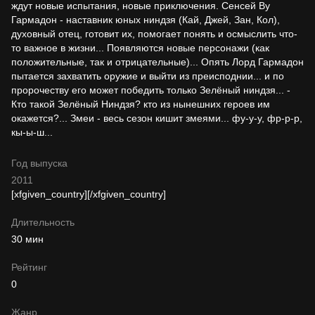
ждут новые испытания, новые приключения. Сенсей Ву
Гармадон - наставник юных ниндзя (Кай, Джей, Зан, Кол),
духовный отец, готовит их, помогает понять и осмыслить что-
то важное в жизни... Появляются новые персонажи (как
положительные, так и отрицательные)... Опять Лорд Гармадон
пытается захватить оружие и выйти из преисподнии... и по
пророчеству его может победить только Зелёный ниндзя... -
Кто такой Зелёный Ниндзя? кто из нынешних героев им
окажется?... Змеи - весь сезон кишит змеями... фу-у-у, фр-р-р,
кы-ы-ш...
Год выпуска
2011
[xfgiven_country]
[/xfgiven_country]
Длительность
30 мин
Рейтинг
0
Жанр