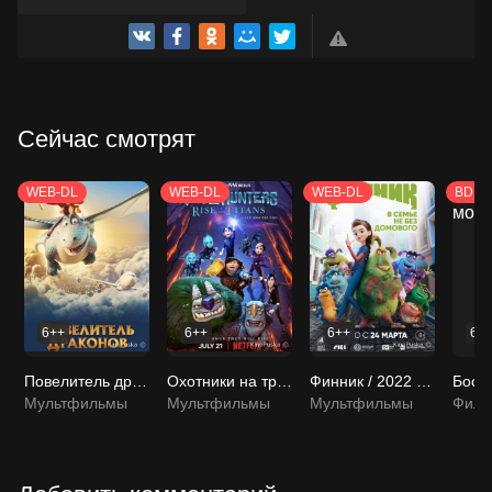
ТРЕЙЛЕР
Сейчас смотрят
WEB-DL
WEB-DL
WEB-DL
BDRi
6++
6++
6++
6+
Повелитель драконов / Dragon Rider 2020 смотреть онлайн
Охотники на троллей: Восстание титанов / Trollhunters: Rise of the Titans 2021 смотреть онлайн
Финник / 2022 смотреть онлайн
Мультфильмы
Мультфильмы
Мультфильмы