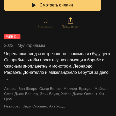
Смотреть онлайн
В закладки
Поделиться
WEB-DL
2022
Мультфильмы
Черепашки-ниндзя встречают незнакомца из будущего.
Он прибыл, чтобы просить у них помощи в борьбе с
ужасным инопланетным монстром. Леонардо,
Рафаэль, Донателло и Микеланджело берутся за дело.
…
Актеры:
Бен Шварц
,
Омар Бенсон Миллер
,
Брэндон Майкал
Смит
,
Джош Бренер
,
Эрик Бауза
,
Хэйли Джоэл Осмент
,
Кэт
Грэм
Режиссёр:
Энди Суриано
,
Ант Уорд