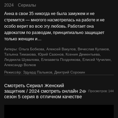
2024
Сериалы
Анна в свои 35 никогда не была замужем и не
стремится — многого насмотрелась на работе и не
особо верит во всю эту любовь. Работает она
адвокатом по разводам, принципиально защищает
только женщин и
…
Актеры:
Ольга Бобкова
,
Алексей Вакулов
,
Вячеслав Кулаков
,
Татьяна Тимакова
,
Юрий Сазонов
,
Ксения Дементьева
,
Людмила Шувалова
,
Елизавета Позднякова
,
Елисей Чучилин
,
Александр Волков
Режиссёр:
Эдуард Пальмов
,
Дмитрий Сорокин
Смотреть Сериал Женский
защитник / 2024 смотреть онлайн 2
Просмотров: 144
сезон 5 серия в отличном качестве