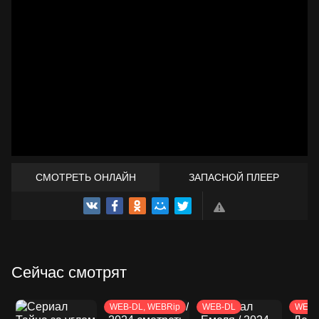
СМОТРЕТЬ ОНЛАЙН
ЗАПАСНОЙ ПЛЕЕР
ТРЕЙЛЕР
Сейчас смотрят
WEB-DL, WEBRip
WEB-DL
WEB-