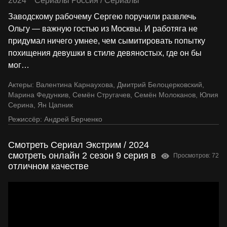
2024
Сериалы Россия
/
Сериалы
Заводскому рабочему Сергею поручили развлечь
Ольгу — важную гостью из Москвы. И работяга не
придумал ничего умнее, чем сымитировать попытку
похищения девушки в стиле девяностых, где он бы
мог
…
Актеры:
Валентина Карнаухова
,
Дмитрий Белоцерковский
,
Марина Федункив
,
Семён Стругачев
,
Семён Молоканов
,
Юлия
Серина
,
Ян Цапник
Режиссёр:
Андрей Берченко
Смотреть Сериал Экстрим / 2024
смотреть онлайн 2 сезон 9 серия в
Просмотров: 72
отличном качестве