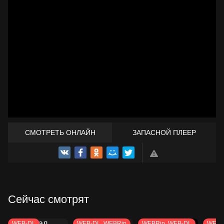
СМОТРЕТЬ ОНЛАЙН
ЗАПАСНОЙ ПЛЕЕР
ТРЕЙЛЕР
Сейчас смотрят
WEB-DL
WEB-DL, WEBRip
WEBRip, WEB-DL
WEB-