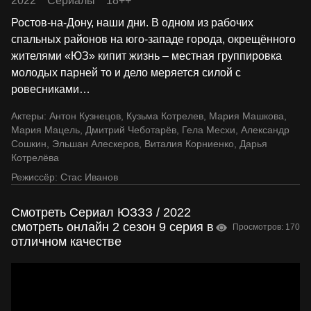
2022
Сериалы
18++
Ростов-на-Дону, наши дни. В одном из рабочих
спальных районов на юго-западе города, окрещённого
жителями «ЮЗ» кипит жизнь – местная группировка
молодых парней то и дело меряется силой с
ровесниками
…
Актеры:
Антон Кузнецов
,
Кузьма Котрелев
,
Мария Машкова
,
Мария Мацель
,
Дмитрий Чеботарёв
,
Гела Месхи
,
Александр
Сошкин
,
Эльшан Алескеров
,
Виталия Корниенко
,
Дарья
Котрелёва
Режиссёр:
Стас Иванов
Смотреть Сериал ЮЗЗЗ / 2022
смотреть онлайн 2 сезон 9 серия в
Просмотров: 170
отличном качестве