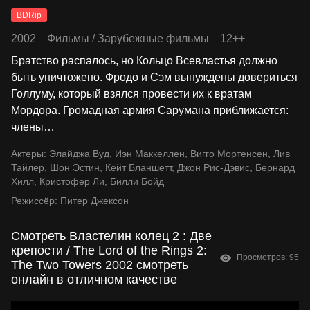
BDRip
2002
Фильмы
/
Зарубежные фильмы
12++
Братство распалось, но Кольцо Всевластья должно
быть уничтожено. Фродо и Сэм вынуждены довериться
Голлуму, который взялся провести их к вратам
Мордора. Громадная армия Сарумана приближается:
члены
…
Актеры:
Элайджа Вуд
,
Иэн Маккеллен
,
Вигго Мортенсен
,
Лив
Тайлер
,
Шон Эстин
,
Кейт Бланшетт
,
Джон Рис-Дэвис
,
Бернард
Хилл
,
Кристофер Ли
,
Билли Бойд
Режиссёр:
Питер Джексон
Смотреть Властелин колец 2 : Две
крепости / The Lord of the Rings 2:
Просмотров: 95
The Two Towers 2002 смотреть
онлайн в отличном качестве