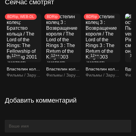
Сейчас смотрят
BDRip, WEB-DL
BDRip
BDRip
12++
12++
12++
12
Властелин колец: Братство кольца / The Lord of the Rings: The Fellowship of the Ring 2001 смотреть онлайн
Властелин колец 3 : Возвращение короля / The Lord of the Rings 3 : The Return of the King 2003 смотреть онлайн
Властелин колец 3 : Возвращение короля / The Lord of the Rings 3 : The Return of the King 2003 смотреть онлайн
Фильмы / Зарубежные фильмы
Фильмы / Зарубежные фильмы
Фильмы / Зарубежные фильмы
Добавить комментарий