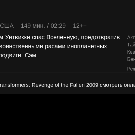
США
149 мин. / 02:29
12++
эм Уитвикки спас Вселенную, предотвратив
Акт
Тай
воинственными расами инопланетных
Ке
подвиги, Сэм
…
Бе
Реж
nsformers: Revenge of the Fallen 2009 смотреть онл