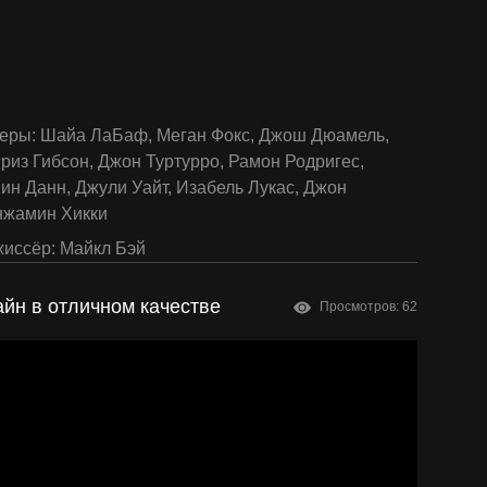
еры:
Шайа ЛаБаф
,
Меган Фокс
,
Джош Дюамель
,
риз Гибсон
,
Джон Туртурро
,
Рамон Родригес
,
вин Данн
,
Джули Уайт
,
Изабель Лукас
,
Джон
нжамин Хикки
иссёр:
Майкл Бэй
айн в отличном качестве
Просмотров: 62