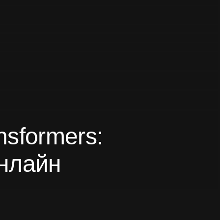
sformers:
онлайн