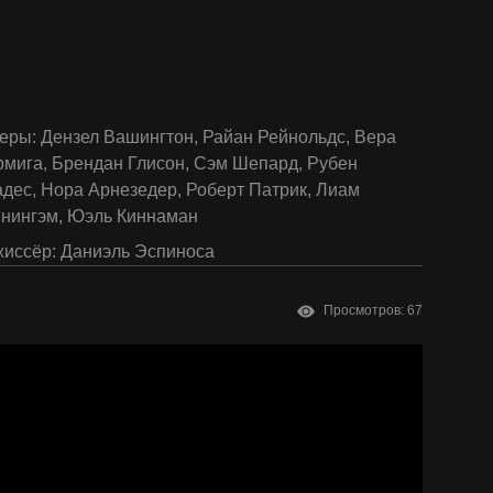
еры:
Дензел Вашингтон
,
Райан Рейнольдс
,
Вера
рмига
,
Брендан Глисон
,
Сэм Шепард
,
Рубен
адес
,
Нора Арнезедер
,
Роберт Патрик
,
Лиам
ннингэм
,
Юэль Киннаман
иссёр:
Даниэль Эспиноса
Просмотров: 67