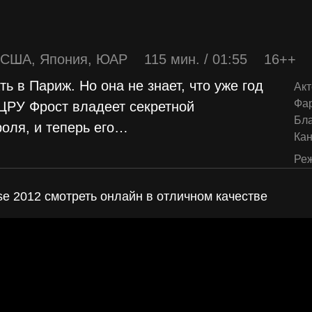
США
,
Япония
,
ЮАР
115 мин. / 01:55
16++
ь в Париж. Но она не знает, что уже год
Акт
Фа
 ЦРУ Фрост владеет секретной
Бл
оля, и теперь его
…
Ка
Реж
se 2012 смотреть онлайн в отличном качестве