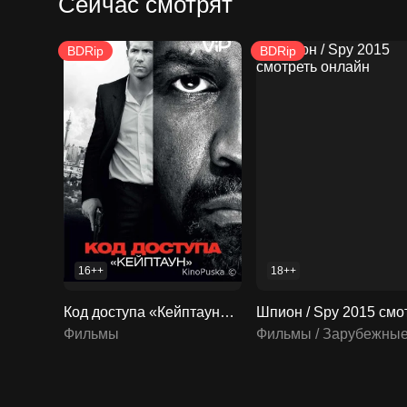
Сейчас смотрят
BDRip
BDRip
16++
18++
Код доступа «Кейптаун» / Safe House 2012 смотреть онлайн
Фильмы