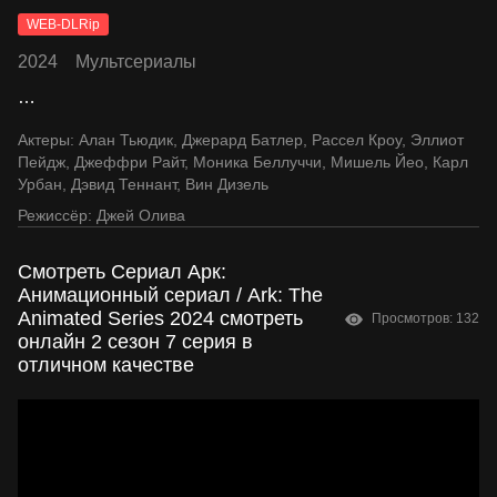
WEB-DLRip
2024
Мультсериалы
…
Актеры:
Алан Тьюдик
,
Джерард Батлер
,
Рассел Кроу
,
Эллиот
Пейдж
,
Джеффри Райт
,
Моника Беллуччи
,
Мишель Йео
,
Карл
Урбан
,
Дэвид Теннант
,
Вин Дизель
Режиссёр:
Джей Олива
Смотреть Сериал Арк:
Анимационный сериал / Ark: The
Animated Series 2024 смотреть
Просмотров: 132
онлайн 2 сезон 7 серия в
отличном качестве