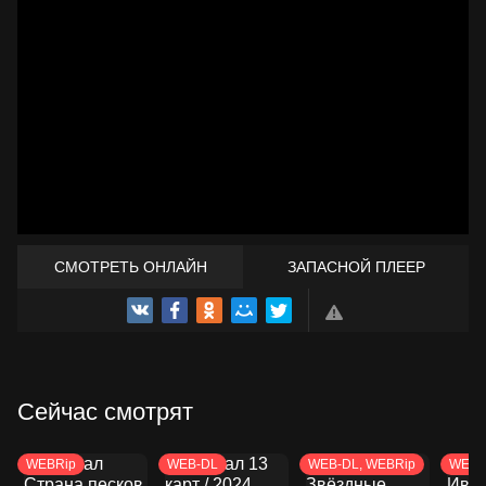
СМОТРЕТЬ ОНЛАЙН
ЗАПАСНОЙ ПЛЕЕР
ТРЕЙЛЕР
Сейчас смотрят
WEBRip
WEB-DL
WEB-DL, WEBRip
WEB-