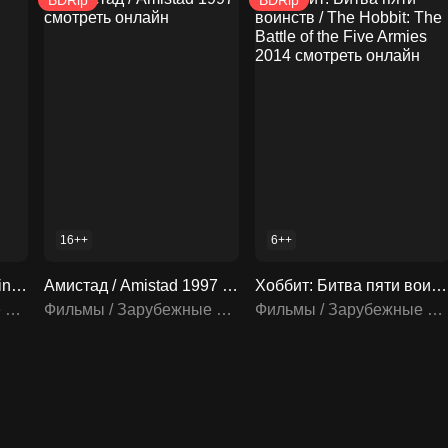
BDRip
BDRip
16++
6++
Король Англии / The King 2019 смотреть онлайн
Амистад / Amistad 1997 смотреть онлайн
Хоббит: Битва пяти воинств / The Hobbit: The Battle of the Five Armies 2014 смотреть онлайн
Фильмы / Зарубежные фильмы
Фильмы / Зарубежные фильмы
Фильмы / Зарубежные фильмы