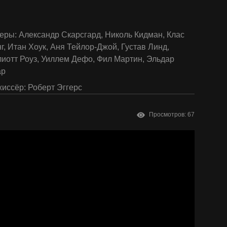
еры:
Александр Скарсгард
,
Николь Кидман
,
Клас
г
,
Итан Хоук
,
Аня Тейлор-Джой
,
Густав Линд
,
иотт Роуз
,
Уиллем Дефо
,
Фил Мартин
,
Эльдар
ар
иссёр:
Роберт Эггерс
Просмотров: 67