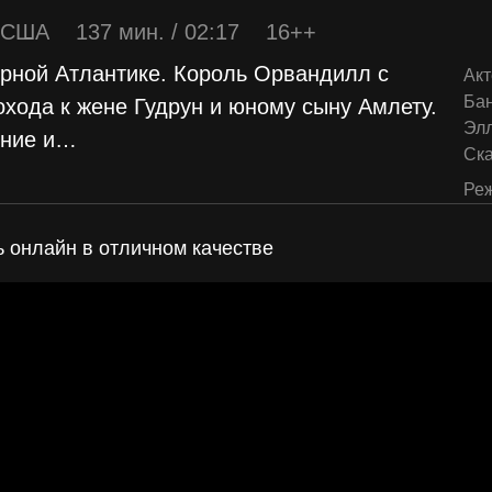
США
137 мин. / 02:17
16++
ерной Атлантике. Король Орвандилл с
Акт
Бан
хода к жене Гудрун и юному сыну Амлету.
Элл
ние и
…
Ск
Реж
ь онлайн в отличном качестве