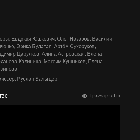
еры:
Евдокия Юшкевич
,
Олег Назаров
,
Василий
иченко
,
Эрика Булатая
,
Артём Сухоруков
,
адимир Царулков
,
Алина Астровская
,
Елена
рханова-Калинина
,
Максим Кушников
,
Елена
твинова
иссёр:
Руслан Бальтцер
тве
Просмотров: 155