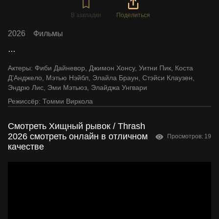
В закладки
Поделиться
2026
Фильмы
…
Актеры:
Фиби Дайневор
,
Джимон Хонсу
,
Уитни Пик
,
Коста
Д’Анджело
,
Мэтью Нэйбл
,
Элайла Браун
,
Стэйси Клаузен
,
Эндрю Лис
,
Эми Мэтьюз
,
Элайджа Унгвари
Режиссёр:
Томми Виркола
Смотреть Хищный рывок / Thrash
2026 смотреть онлайн в отличном
Просмотров: 19
качестве