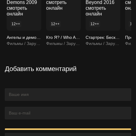
12++
12++
12++
18
Ангелы и демоны / Angels & Demons 2009 смотреть онлайн
Кто Я? / Who Am I / Ngo si seoi 1998 смотреть онлайн
Стартрек: Бесконечность / Star Trek Beyond 2016 смотреть онлайн
Фильмы / Зарубежные фильмы
Фильмы / Зарубежные фильмы
Фильмы / Зарубежные фильмы
Добавить комментарий