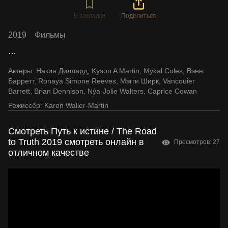
В закладки
Поделиться
2019
Фильмы
…
Актеры:
Накия Диллард
,
Kyson A Martin
,
Mykal Coles
,
Вэнн
Барретт
,
Ronaya Simone Reeves
,
Мэгги Ширк
,
Vancouier
Barrett
,
Brian Dennison
,
Nýa-Jolie Walters
,
Caprice Cowan
Режиссёр:
Karen Waller-Martin
Смотреть Путь к истине / The Road
to Truth 2019 смотреть онлайн в
Просмотров: 27
отличном качестве