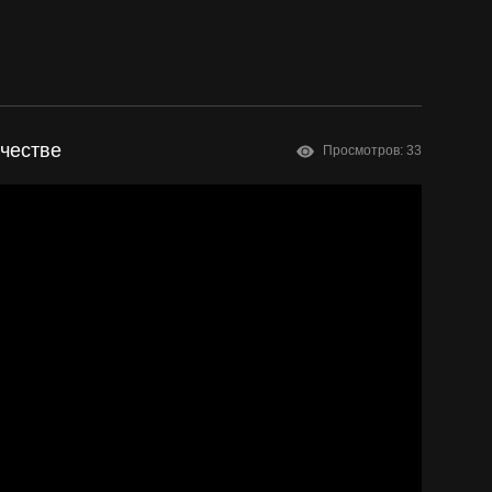
ачестве
Просмотров: 33