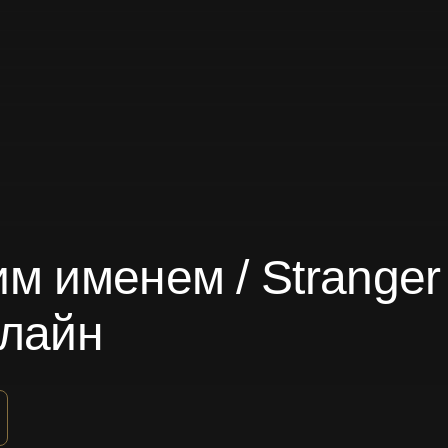
м именем / Stranger
нлайн