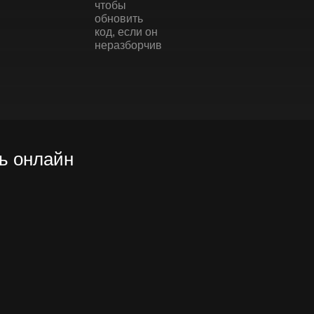
ть онлайн