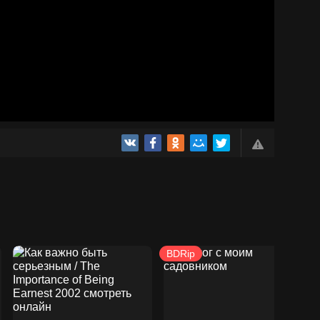
BDRip