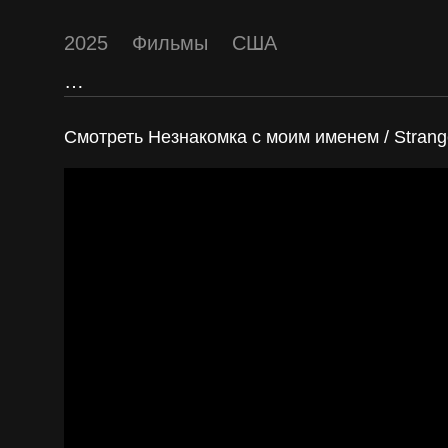
2025
Фильмы
США
…
Смотреть Незнакомка с моим именем / Strang