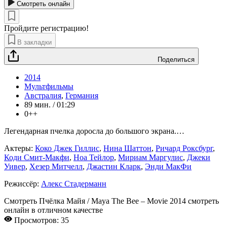
Смотреть онлайн
Пройдите регистрацию!
В закладки
Поделиться
2014
Мультфильмы
Австралия
,
Германия
89 мин. / 01:29
0++
Легендарная пчелка доросла до большого экрана.
…
Актеры:
Коко Джек Гиллис
,
Нина Шаттон
,
Ричард Роксбург
,
Коди Смит-Макфи
,
Ноа Тейлор
,
Мириам Маргулис
,
Джеки
Уивер
,
Хезер Митчелл
,
Джастин Кларк
,
Энди МакФи
Режиссёр:
Алекс Стадерманн
Смотреть Пчёлка Майя / Maya The Bee – Movie 2014 смотреть
онлайн в отличном качестве
Просмотров: 35