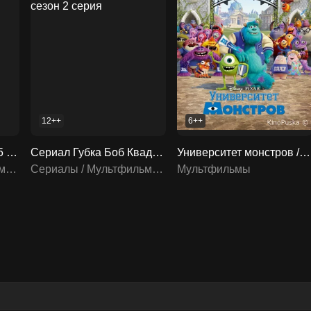
12++
6++
Сериал Три кота / 2015 смотреть онлайн 6 сезон 261 серия
Сериал Губка Боб Квадратные Штаны / SpongeBob SquarePants 1999 смотреть онлайн 17 сезон 2 серия
Университет монстров / Monsters University 2013 смотреть онлайн
Сериалы / Мультфильмы / Мультсериалы
Сериалы / Мультфильмы / Мультсериалы
Мультфильмы