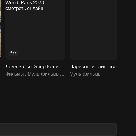
6++
Леди Баг и Супер-Кот из Альтернативной Вселенной: Приключения в Париже / Miraculous World: Paris 2023 смотреть онлайн
Царевны и Таинственная гостья / 2023 смотреть онлайн
Фильмы / Мультфильмы / Мультсериалы
Мультфильмы