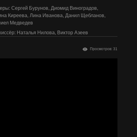
еры:
Сергей Бурунов
,
Диомид Виноградов
,
ина Киреева
,
Лина Иванова
,
Данил Щебланов
,
ниел Медведев
иссёр:
Наталья Нилова
,
Виктор Азеев
Просмотров: 31