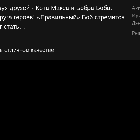
ух друзей - Кота Макса и Бобра Боба.
Акт
Ир
друга героев! «Правильный» Боб стремится
Дэ
т стать
…
Реж
 в отличном качестве