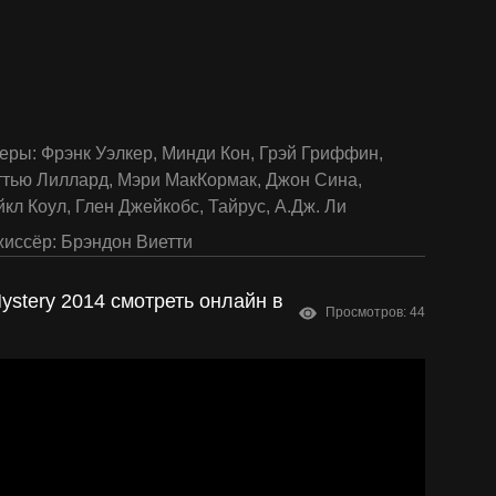
еры:
Фрэнк Уэлкер
,
Минди Кон
,
Грэй Гриффин
,
ттью Лиллард
,
Мэри МакКормак
,
Джон Сина
,
кл Коул
,
Глен Джейкобс
,
Тайрус
,
А.Дж. Ли
иссёр:
Брэндон Виетти
ystery 2014 смотреть онлайн в
Просмотров: 44