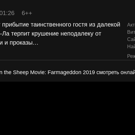
 01:26
6++
прибытие таинственного гостя из далекой
Акт
Ви
у-Ла терпит крушение неподалеку от
Са
и и проказы
…
На
Реж
 the Sheep Movie: Farmageddon 2019 смотреть онлай