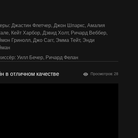
еры:
Джастин Флетчер
,
Джон Шпаркс
,
Амалия
тале
,
Кейт Харбор
,
Дэвид Холт
,
Ричард Веббер
,
ймон Гринолл
,
Джо Сагг
,
Эмма Тейт
,
Энди
йман
иссёр:
Уилл Бечер
,
Ричард Фелан
н в отличном качестве
Просмотров: 28