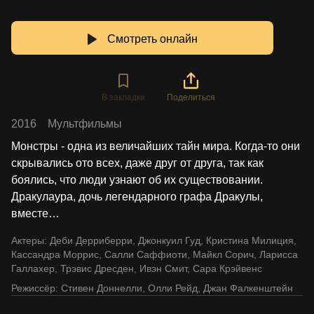
Смотреть онлайн
В закладки
Поделиться
2016
Мультфильмы
Монстры - одна из величайших тайн мира. Когда-то они
скрывались ото всех, даже друг от друга, так как
боялись, что люди узнают об их существовании.
Дракулаура, дочь легендарного графа Дракулы,
вместе
…
Актеры:
Деби Дерриберри
,
Джонкуил Гуд
,
Кристина Милиция
,
Кассандра Моррис
,
Салли Саффиоти
,
Майкл Сорич
,
Ларисса
Галлахер
,
Трэвис Дресден
,
Ивэн Смит
,
Сара Крэйвенс
Режиссёр:
Стивен Доннелли
,
Олли Рейд
,
Джан Фалкенштейн