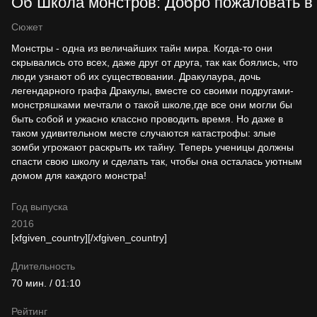
Об Школа монстров: Добро пожаловать в Ш
Сюжет
Монстры - одна из величайших тайн мира. Когда-то они
скрывались ото всех, даже друг от друга, так как боялись, что
люди узнают об их существовании. Дракулаура, дочь
легендарного графа Дракулы, вместе со своими подругами-
монстряшками мечтали о такой школе,где все они могли бы
быть собой и ужасно классно проводить время. Но даже в
таком удивительном месте случаются катастрофы: злые
зомби угрожают раскрыть их тайну. Теперь ученицы должны
спасти свою школу и сделать так, чтобы она осталась уютным
домом для каждого монстра!
Год выпуска
2016
[xfgiven_country]
[/xfgiven_country]
Длительность
70 мин. / 01:10
Рейтинг