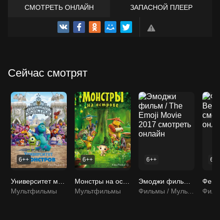
СМОТРЕТЬ ОНЛАЙН
ЗАПАСНОЙ ПЛЕЕР
ТРЕЙЛЕР
Сейчас смотрят
6++
6++
6++
6+
Университет монстров / Monsters University 2013 смотреть онлайн
Монстры на острове 3D / Friends: Mononokeshima no Naki 2011 смотреть онлайн
Эмоджи фильм / The Emoji Movie 2017 смотреть онлайн
Мультфильмы
Мультфильмы
Фильмы / Мультфильмы / Мультсериалы