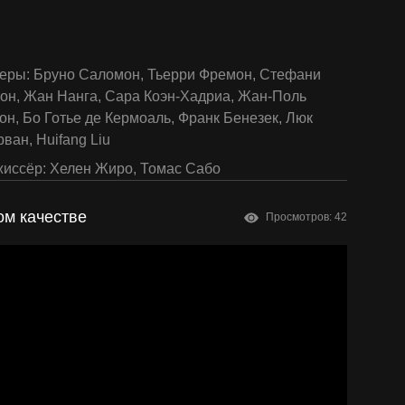
еры:
Бруно Саломон
,
Тьерри Фремон
,
Стефани
лон
,
Жан Нанга
,
Сара Коэн-Хадриа
,
Жан-Поль
он
,
Бо Готье де Кермоаль
,
Франк Бенезек
,
Люк
рван
,
Huifang Liu
иссёр:
Хелен Жиро
,
Томас Сабо
ом качестве
Просмотров: 42