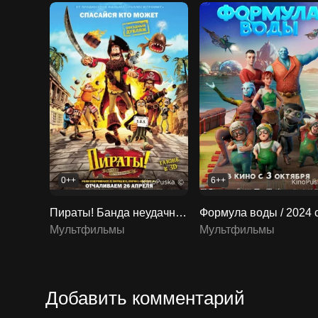
0++
6++
Пираты! Банда неудачников / The Pirates! Band of Misfits 2012 смотреть онлайн
Мультфильмы
Мультфильмы
Добавить комментарий