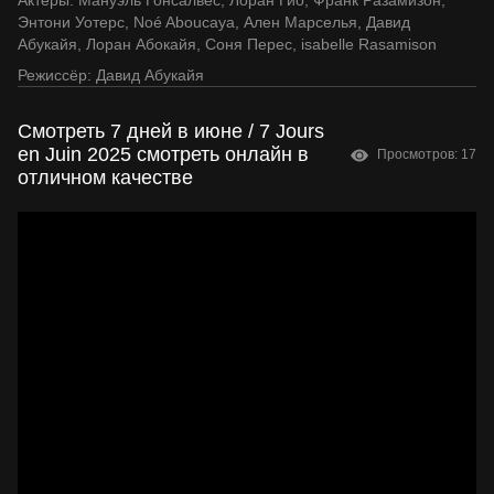
Актеры:
Мануэль Гонсалвес
,
Лоран Гио
,
Франк Разамизон
,
Энтони Уотерс
,
Noé Aboucaya
,
Ален Марселья
,
Давид
Абукайя
,
Лоран Абокайя
,
Соня Перес
,
isabelle Rasamison
Режиссёр:
Давид Абукайя
Смотреть 7 дней в июне / 7 Jours
en Juin 2025 смотреть онлайн в
Просмотров: 17
отличном качестве