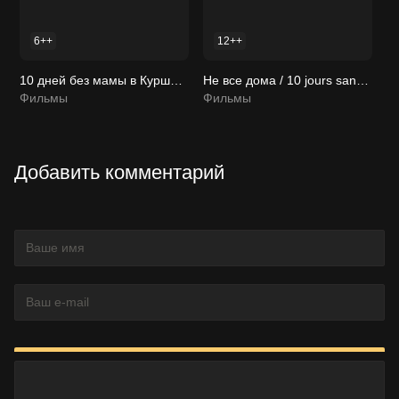
6++
12++
10 дней без мамы в Куршевеле / 10 jours encore sans maman 2023 смотреть онлайн
Не все дома / 10 jours sans maman 2020 смотреть онлайн
Фильмы
Фильмы
Ф
Добавить комментарий