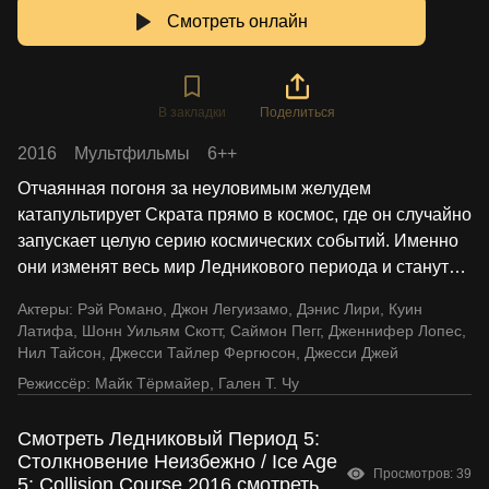
Смотреть онлайн
В закладки
Поделиться
2016
Мультфильмы
6++
Отчаянная погоня за неуловимым желудем
катапультирует Скрата прямо в космос, где он случайно
запускает целую серию космических событий. Именно
они изменят весь мир Ледникового периода и станут
…
Актеры:
Рэй Романо
,
Джон Легуизамо
,
Дэнис Лири
,
Куин
Латифа
,
Шонн Уильям Скотт
,
Саймон Пегг
,
Дженнифер Лопес
,
Нил Тайсон
,
Джесси Тайлер Фергюсон
,
Джесси Джей
Режиссёр:
Майк Тёрмайер
,
Гален Т. Чу
Смотреть Ледниковый Период 5:
Столкновение Неизбежно / Ice Age
Просмотров: 39
5: Collision Course 2016 смотреть