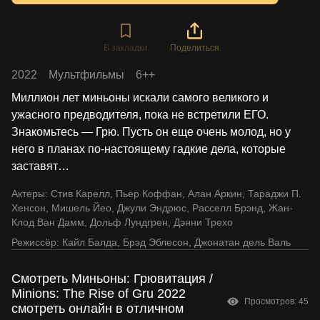
В закладки
Поделиться
2022
Мультфильмы
6++
Миллион лет миньоны искали самого великого и
ужасного предводителя, пока не встретили ЕГО.
Знакомьтесь — Грю. Пусть он еще очень молод, но у
него в планах по-настоящему гадкие дела, которые
заставят
…
Актеры:
Стив Карелл
,
Пьер Коффан
,
Алан Аркин
,
Тараджи П.
Хенсон
,
Мишель Йео
,
Джули Эндрюс
,
Расселл Брэнд
,
Жан-
Клод Ван Дамм
,
Дольф Лундгрен
,
Дэнни Трехо
Режиссёр:
Кайл Балда
,
Брэд Эблесон
,
Джонатан дель Валь
Смотреть Миньоны: Грювитация /
Minions: The Rise of Gru 2022
Просмотров: 45
смотреть онлайн в отличном