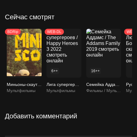
Сейчас смотрят
BDRip
WEB-DL
WEB-
6++
16++
Миньоны-скауты / Minion Scouts 2019 смотреть онлайн
Лига супергероев / Happy Heroes 3 2022 смотреть онлайн
Семейка Аддамс / The Addams Family 2019 смотреть онлайн
Мультфильмы
Мультфильмы
Фильмы / Мультфильмы / Мультсериалы
Муль
Добавить комментарий