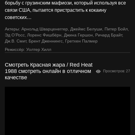
борьбу с грузинским мафиози, который используя все
связи США, пытается пристрастить к кокаину
советских
…
Актеры:
Арнольд Шварценеггер
,
Джеймс Белуши
,
Питер Бойл
,
Эд О’Росс
,
Лоренс Фишбёрн
,
Джина Гершон
,
Ричард Брайт
,
Дж.В. Смит
,
Брент Дженнингс
,
Гретхен Палмер
Режиссёр:
Уолтер Хилл
Смотреть Красная жара / Red Heat
1988 смотреть онлайн в отличном
Просмотров: 27
качестве