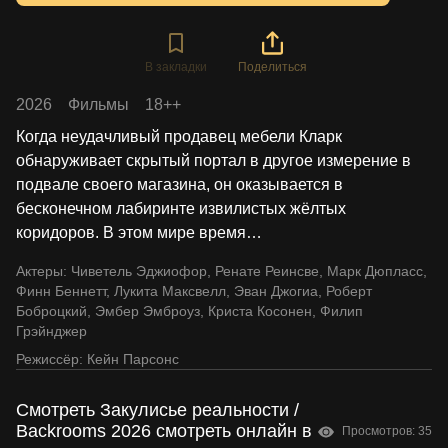
В закладки
Поделиться
2026
Фильмы
18++
Когда неудачливый продавец мебели Кларк
обнаруживает скрытый портал в другое измерение в
подвале своего магазина, он оказывается в
бесконечном лабиринте извилистых жёлтых
коридоров. В этом мире время
…
Актеры:
Чиветель Эджиофор
,
Ренате Реинсве
,
Марк Дюпласс
,
Финн Беннетт
,
Лукита Максвелл
,
Эван Джогиа
,
Роберт
Боброцкий
,
Эмбер Эмброуз
,
Криста Косонен
,
Филип
Грэйнджер
Режиссёр:
Кейн Парсонс
Смотреть Закулисье реальности /
Backrooms 2026 смотреть онлайн в
Просмотров: 35