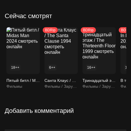
Сейчас смотрят
BDRip
BDRip
BDRi
18++
6++
16++
18
Пятый битл / Midas Man 2024 смотреть онлайн
Санта Клаус / The Santa Clause 1994 смотреть онлайн
Тринадцатый этаж / The Thirteenth Floor 1999 смотреть онлайн
Фильмы
Фильмы / Зарубежные фильмы
Фильмы / Зарубежные фильмы
Добавить комментарий