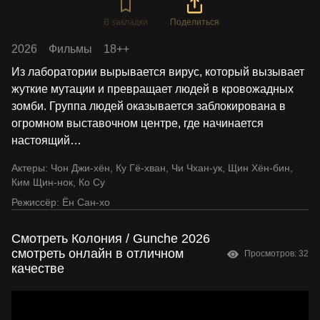
В закладки
Поделиться
2026
Фильмы
18++
Из лаборатории вырывается вирус, который вызывает
жуткие мутации и превращает людей в кровожадных
зомби. Группа людей оказывается заблокирована в
огромном выставочном центре, где начинается
настоящий
…
Актеры:
Чон Джи-хён
,
Ку Гё-хван
,
Чи Чхан-ук
,
Щин Хён-бин
,
Ким Щин-нок
,
Ко Су
Режиссёр:
Ён Сан-хо
Смотреть Колония / Gunche 2026
смотреть онлайн в отличном
Просмотров: 32
качестве