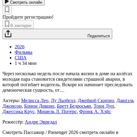
Смотреть онлайн
Пройдите регистрацию!
В закладки
Поделиться
2026
Фильмы
США
1 ч 34 мин
Через несколько недель после начала жизни в доме на колёсах
молодая пара становится свидетелями страшной аварии, в
которой погибает водитель. Вскоре их начинает преследовать
демоническая сущность, от
…
Актеры:
Мелисса Лео
,
Лу Льобелл
,
Джейкоб Скипио
,
Давиэль
Джонсон
,
Бонни Диконе
,
Бретт Бедросьян
,
Тони Дуп
,
Джессика Крус
,
Мишель Л. Питерс
,
Фрэнк А. Хэйс
Режиссёр:
Андре Эвредал
Смотреть Пассажир / Passenger 2026 смотреть онлайн в