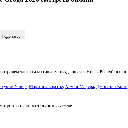
Поделиться
контролем части галактики. Зарождающаяся Новая Республика пы
игурни Уивер
,
Мартин Скорсезе
,
Хемки Мадера
,
Джонатан Койн
смотреть онлайн в отличном качестве