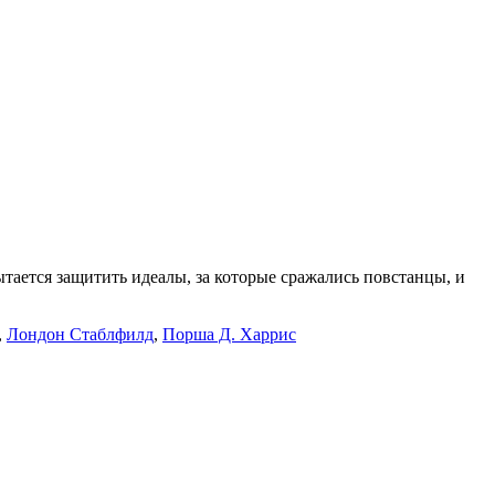
тается защитить идеалы, за которые сражались повстанцы, и
,
Лондон Стаблфилд
,
Порша Д. Харрис