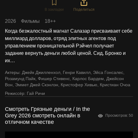
В закладки
Поделиться
2026
Фильмы
18++
Когда безжалостный магнат Салазар присваивает себе
миллиард долларов, отряд элитных агентов под
управлением проницательной Рэйчел получает
задание вернуть деньги любой ценой. Сид, Бронко и
их
…
Актеры:
Джейк Джилленхол
,
Генри Кавилл
,
Эйса Гонсалес
,
Розамунд Пайк
,
Фишер Стивенс
,
Карлос Бардем
,
Джейсон
Вон
,
Эммет Джей Скэнлэн
,
Кристофер Хивью
,
Кристиан Очоа
Режиссёр:
Гай Ричи
Смотреть Грязные деньги / In the
Grey 2026 смотреть онлайн в
Просмотров: 50
отличном качестве