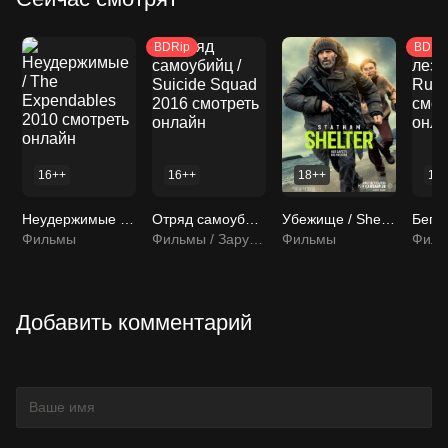
BDRip
BDRi
16++
16++
18++
16
Неудержимые / The Expendables 2010 смотреть онлайн
Отряд самоубийц / Suicide Squad 2016 смотреть онлайн
Убежище / Shelter 2026 смотреть онлайн
Фильмы
Фильмы / Зарубежные фильмы
Фильмы
Добавить комментарий